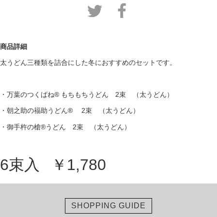
商品詳細
太うどん三種類を詰合にした冬におすすめのセットです。
・万葉のつくばね® もちもちうどん 2束 （太うどん）
・朝之助の福助うどん® 2束 （太うどん）
・御手杵の槍®うどん 2束 （太うどん）
6束入
￥1,780
SHOPPING GUIDE