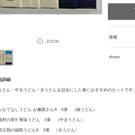
便種
ZOOM
share
品詳細
うどん・中太うどん・太うどんを詰合にした春におすすめのセットです
おもてなしうどん お遍路さん® 4束 （細うどん）
蕪村の里® 香味うどん 3束 （中太うどん）
朝之助の福助うどん® 3束 （太うどん）