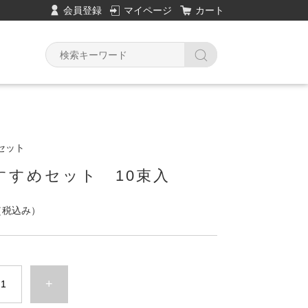
会員登録
マイページ
カート
セット
すすめセット 10束入
（税込み）
+