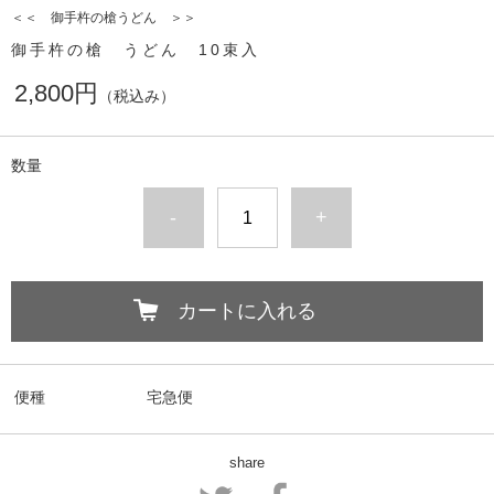
＜＜ 御手杵の槍うどん ＞＞
御手杵の槍 うどん 10束入
2,800円
（税込み）
数量
-
+
カートに入れる
便種
宅急便
share