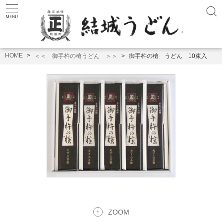
HOME
＜＜ 御手杵の槍うどん ＞＞
御手杵の槍 うどん 10束入
ZOOM